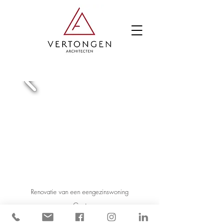
Renovatie van een ee
nge
zinswoning
Gent