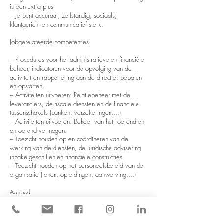
is een extra plus
– Je bent accuraat, zelfstandig, sociaals,
klantgericht en communicatief sterk.
Jobgerelateerde competenties
– Procedures voor het administratieve en financiële
beheer, indicatoren voor de opvolging van de
activiteit en rapportering aan de directie, bepalen
en opstarten.
– Activiteiten uitvoeren: Relatiebeheer met de
leveranciers, de fiscale diensten en de financiële
tussenschakels (banken, verzekeringen,...)
– Activiteiten uitvoeren: Beheer van het roerend en
onroerend vermogen.
– Toezicht houden op en coördineren van de
werking van de diensten, de juridische advisering
inzake geschillen en financiële constructies
– Toezicht houden op het personeelsbeleid van de
organisatie (lonen, opleidingen, aanwerving,...)
Aanbod
– Je hebt een voltijdse baan
– Je wordt correct en steeds op tijd vergoed voor